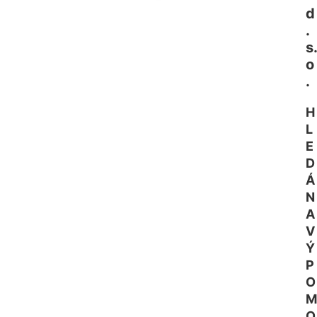
d
.
s.
o
.
H
L
E
D
Á
N
A
V
Ý
P
O
M
O