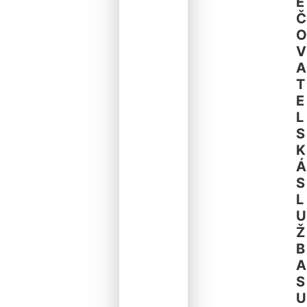
E
Č
O
V
A
T
E
L
S
K
Á
S
L
U
Ž
B
A
S
U