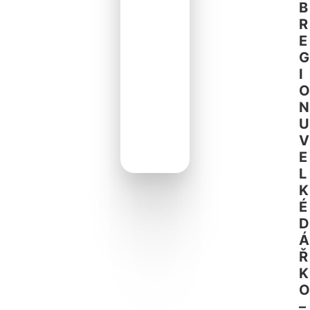
B
R
E
G
I
O
N
U
V
E
L
K
É
D
Á
Ř
K
O
–