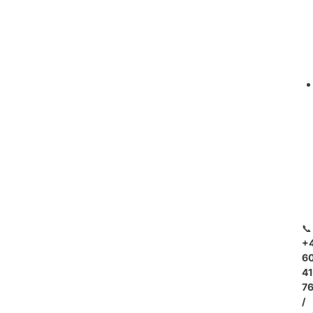
📞
+
6
4
7
/