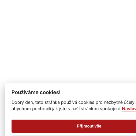
Používáme cookies!
Dobrý den, tato stránka používá cookies pro nezbytné účely,
abychom pochopili jak jste s naší stránkou spokojeni.
Nasta
Přijmout vše