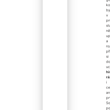
ko
by
v
pr
st
ně
up
a
ro
př
si
d
uc
hi
rá
i
ce
ar
pr
So
p