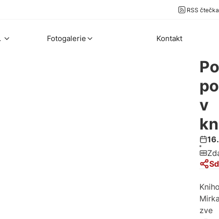
RSS čtečka
ekty
Fotogalerie
Kontakt
Po
po
v
kn
16
Zd
Sd
Knih
Mirk
zve