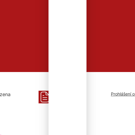
azena
Prohlášení 
Snadné čtení