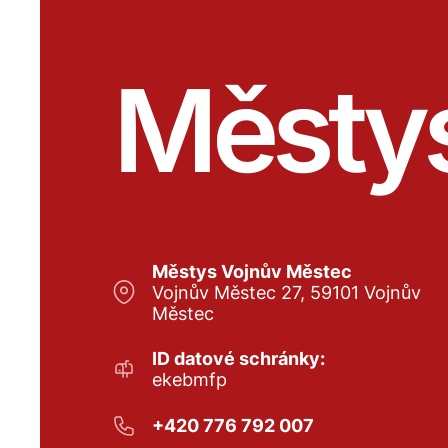
Městy
Městys Vojnův Městec
Vojnův Městec 27, 59101 Vojnův
Městec
ID datové schránky:
ekebmfp
+420 776 792 007