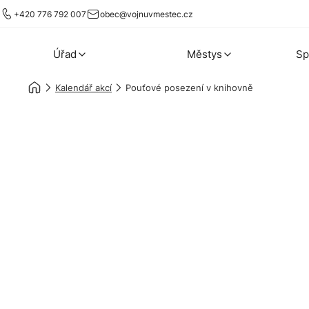
+420 776 792 007
obec@vojnuvmestec.cz
Úřad
Městys
Sp
Kalendář akcí
Pouťové posezení v knihovně