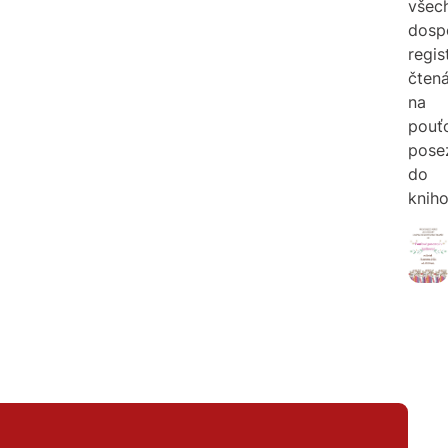
všec
dosp
regis
čten
na
pouť
pose
do
kniho