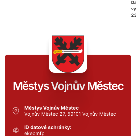
D
vy
23
Městys Vojnův Městec
Městys Vojnův Městec
Vojnův Městec 27, 59101 Vojnův Městec
ID datové schránky:
ekebmfp