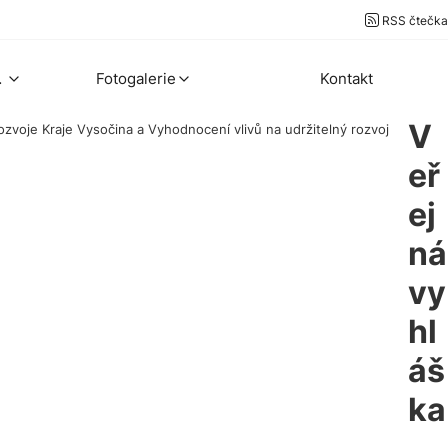
RSS čtečka
ekty
Fotogalerie
Kontakt
V
zvoje Kraje Vysočina a Vyhodnocení vlivů na udržitelný rozvoj
eř
ej
ná
vy
hl
áš
ka