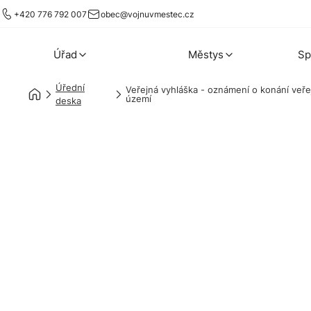
+420 776 792 007
obec@vojnuvmestec.cz
Úřad
Městys
Sp
Úřední
Veřejná vyhláška - oznámení o konání veře
území
deska