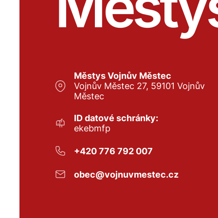
Městy
Městys Vojnův Městec
Vojnův Městec 27, 59101 Vojnův
Městec
ID datové schránky:
ekebmfp
+420 776 792 007
obec@vojnuvmestec.cz