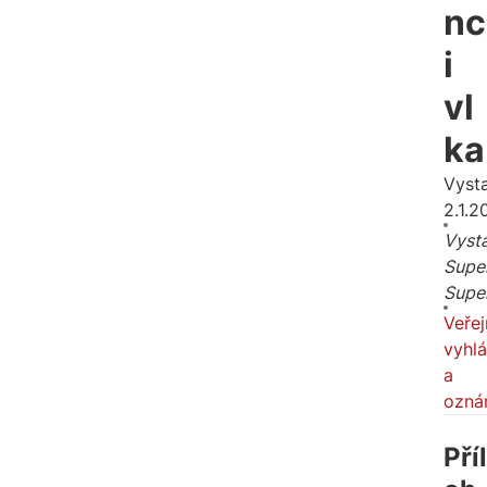
nc
i
vl
ka
Vyst
2.1.2
Vysta
Supe
Supe
Veřej
vyhl
a
ozná
Příl