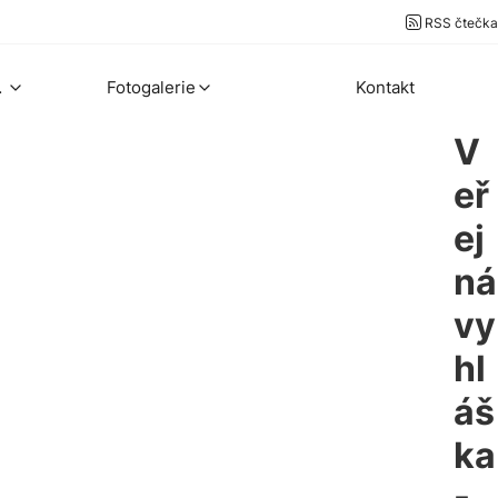
RSS čtečka
ekty
Fotogalerie
Kontakt
V
eř
ej
ná
vy
hl
áš
ka