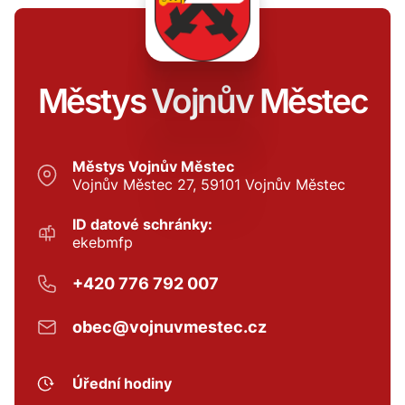
Městys Vojnův Městec
Městys Vojnův Městec
Vojnův Městec 27, 59101 Vojnův Městec
ID datové schránky:
ekebmfp
+420 776 792 007
obec@vojnuvmestec.cz
Úřední hodiny