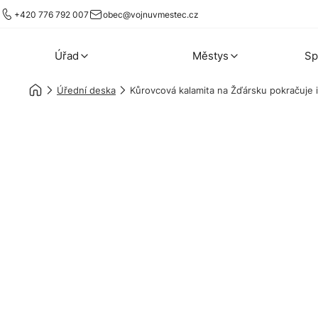
+420 776 792 007
obec@vojnuvmestec.cz
Úřad
Městys
Sp
Úřední deska
Kůrovcová kalamita na Žďársku pokračuje i