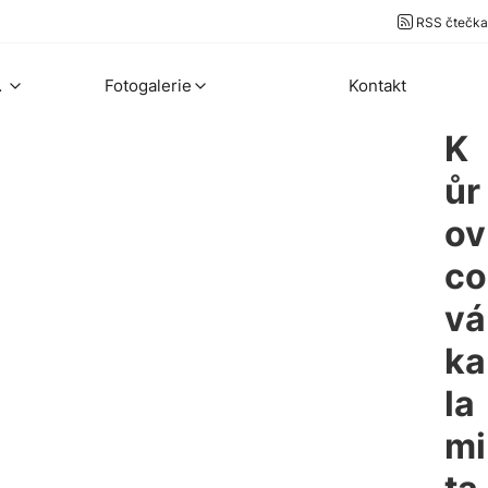
RSS čtečka
ekty
Fotogalerie
Kontakt
K
ůr
ov
co
vá
ka
la
mi