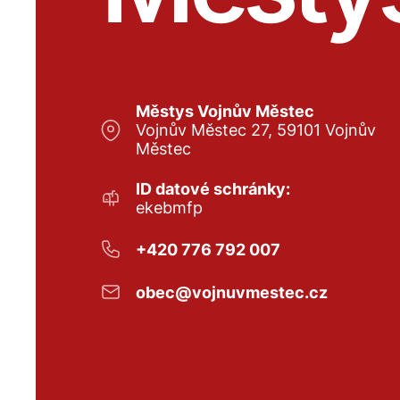
Městys Vojnův Městec
Vojnův Městec 27, 59101 Vojnův
Městec
ID datové schránky:
ekebmfp
+420 776 792 007
obec@vojnuvmestec.cz