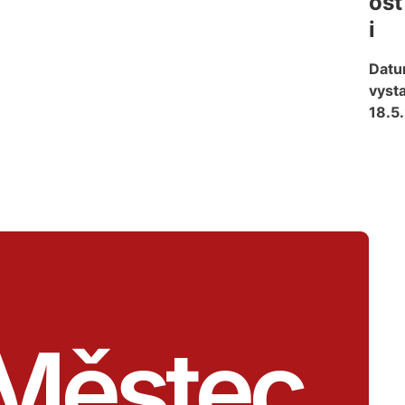
ost
i
Dat
vysta
18.5
Městec