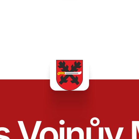
s Vojnův 