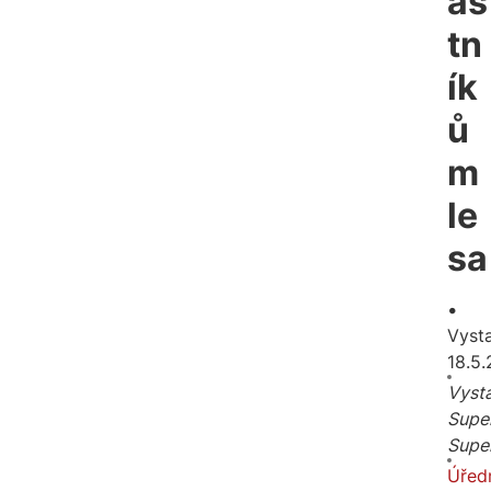
as
tn
ík
ů
m
le
sa
.
Vyst
18.5
Vysta
Supe
Supe
Úřed