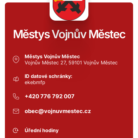
Městys Vojnův Městec
Městys Vojnův Městec
Vojnův Městec 27, 59101 Vojnův Městec
ID datové schránky:
ekebmfp
+420 776 792 007
obec@vojnuvmestec.cz
Úřední hodiny