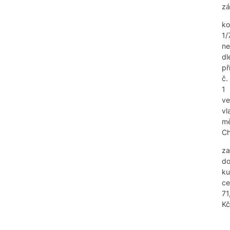
z
ko
1/
ne
dl
př
č.
1
ve
vl
mě
Ch
za
do
ku
ce
71
Kč