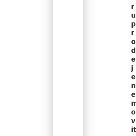
r
u
p
r
o
d
e
j
e
n
e
o
v
it