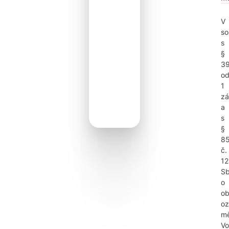
V
so
s
§
3
od
1
zá
a
s
§
8
č.
12
Sb
o
ob
oz
mě
Vo