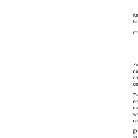
Ka
Ma
st
Zv
na
úř
de
Zv
el
na
w
ob
P