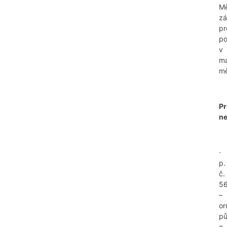
Mě
z
pr
p
v
ma
mě
P
ne
·
p.
č.
5
–
or
p
o