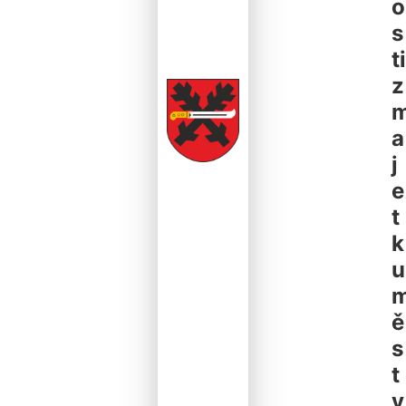
o
s
ti
z
a
j
e
t
k
u
ě
s
t
y