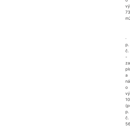
v
7
m
·
p.
č.
-
za
pl
a
ná
o
v
10
(p
p.
č.
56