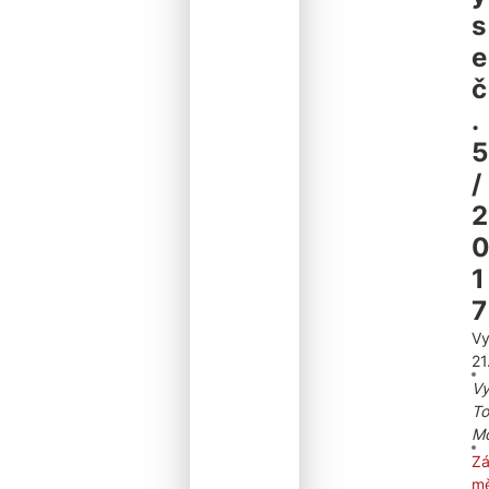
s
e
č
.
5
/
2
1
7
Vy
21
Vy
T
M
Z
mě