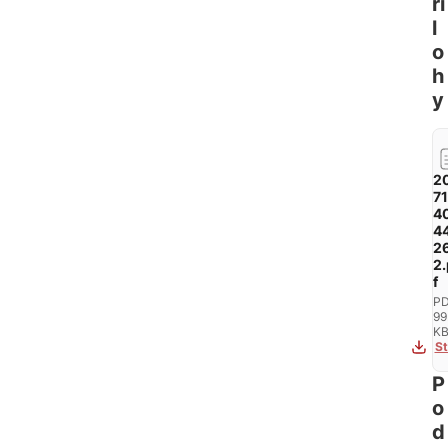
ří
l
o
h
y
2
71
4
4
2
2.
f
PD
99
K
St
P
o
d