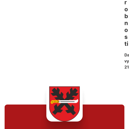
r
o
b
n
o
s
ti
D
vy
21