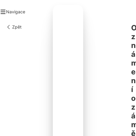
Navigace
Zpět
ad
z
stys
n
lky a organizace
ancované projekty
á
ogalerie
takt
e
n
í
o
z
á
ě