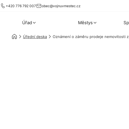
+420 776 792 007
obec@vojnuvmestec.cz
Úřad
Městys
Sp
Úřední deska
Oznámení o záměru prodeje nemovitosti z