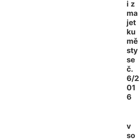
i z
ma
jet
ku
mě
sty
se
č.
6/2
01
6
v
so