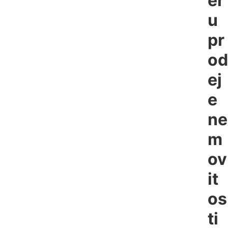
ěr
u
pr
od
ej
e
ne
m
ov
it
os
ti