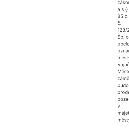
záko
a s §
85 z.
č.
128/
Sb. o
obcíc
ozna
měst
Vojn
Měst
zámě
budo
prod
poze
v
maje
měst