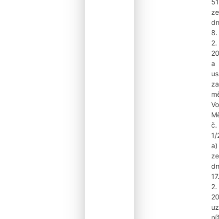
51
ze
d
8.
2.
2
a
us
za
mě
Vo
Mě
č.
1/
a)
ze
d
17
2.
20
uz
ní