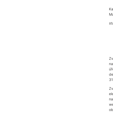
Ka
Ma
st
Zv
na
úř
de
31
Zv
el
na
w
ob