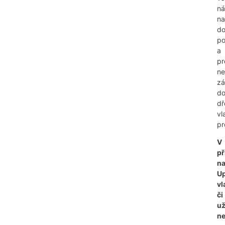
ná
na
do
p
a
pr
ne
zá
d
dř
vl
pr
V
př
na
U
vl
či
už
ne