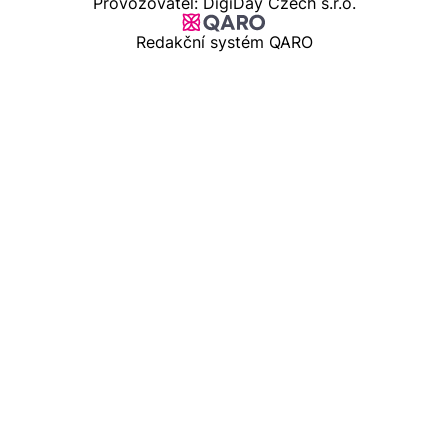
Provozovatel: DigiDay Czech s.r.o.
Redakční systém QARO