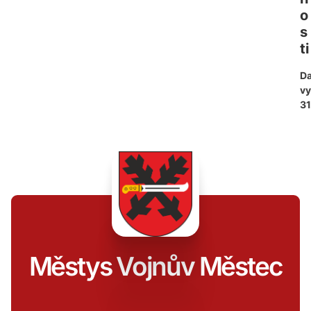
o
s
ti
D
vy
31
Městys Vojnův Městec