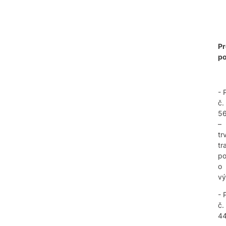
P
p
- 
č.
56
–
tr
tr
po
o
vý
- 
č.
4