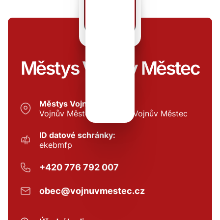
Městys Vojnův Městec
Městys Vojnův Městec
Vojnův Městec 27, 59101 Vojnův Městec
ID datové schránky:
ekebmfp
+420 776 792 007
obec@vojnuvmestec.cz