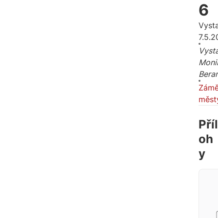
6
Vyst
7.5.
Vysta
Moni
Bera
Zámě
měst
Příl
oh
y