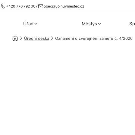
+420 776 792 007
obec@vojnuvmestec.cz
Úřad
Městys
Sp
Úřední deska
Oznámení o zveřejnění záměru č. 4/2026