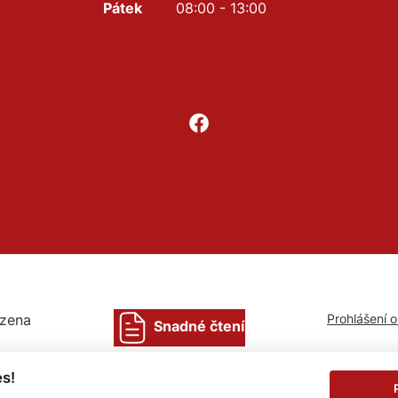
Pátek
08:00 - 13:00
azena
Prohlášení 
Snadné čtení
s!