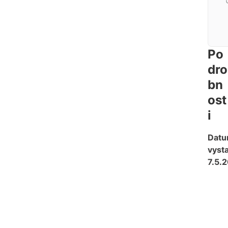
Po
dro
bn
ost
i
Dat
vysta
7.5.