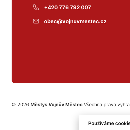
+420 776 792 007
obec@vojnuvmestec.cz
© 2026
Městys Vojnův Městec
Všechna práva vyhr
Používáme cookie