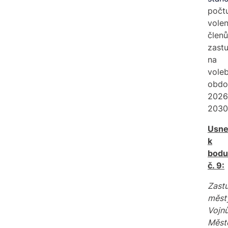
počt
vole
členů
zastu
na
voleb
obdo
2026
2030
Usne
k
bodu
č. 9:
Zastu
měst
Vojn
Měst