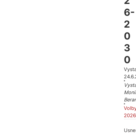
2
6-
2
0
3
0
Vyst
24.6
Vysta
Moni
Bera
Volb
2026
Usne