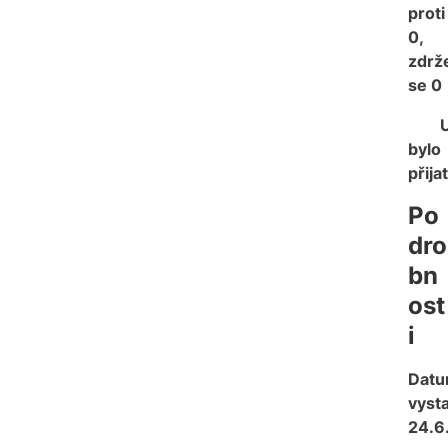
proti
0,
zdrž
se 0
Usn
bylo
přija
Po
dro
bn
ost
i
Dat
vysta
24.6