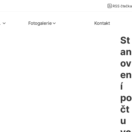
RSS čtečka
ekty
Fotogalerie
Kontakt
St
an
ov
en
í
po
čt
u