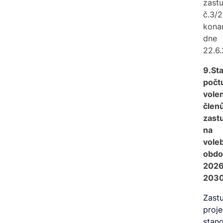
zastu
č.3/
kona
dne
22.6
9.St
počt
vole
člen
zastu
na
vole
obdo
2026
203
Zastu
proj
stan