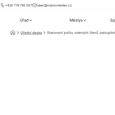
+420 776 792 007
obec@vojnuvmestec.cz
Úřad
Městys
Sp
Úřední deska
Stanovení počtu volených členů zastupite