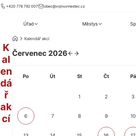
+420 776 792 007
obec@vojnuvmestec.cz
Úřad
Městys
Sp
Kalendář akcí
K
Červenec 2026
al
en
Po
Út
St
Čt
Pá
dá
ř
1
2
3
ak
cí
6
7
8
9
10
13
14
15
16
17