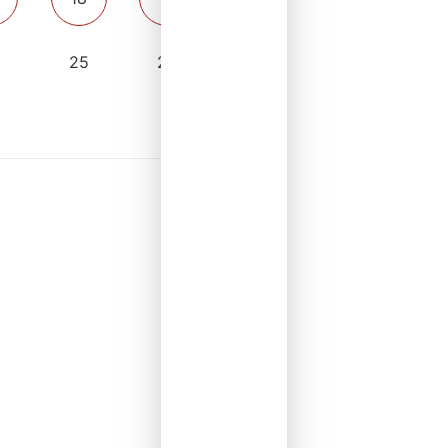
4
25
26