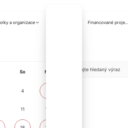
olky a organizace
Financované proj
Zadejte hledaný výraz
So
Ne
4
5
11
12
18
19